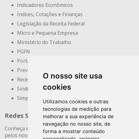
Indicadores Econômicos
Índices, Cotações e Finanças
Legislação da Receita Federal
Micro e Pequena Empresa
Ministério do Trabalho
PGFN
Portal do Empreendedor
Previdência Social
O nosso site usa
Receita Federal
cookies
Sindicatos e Associações
Simples Nacional
Utilizamos cookies e outras
tecnologias de medição para
Redes Sociais
melhorar a sua experiência de
navegação no nosso site, de
Conheça e siga nossos canais. Interaja, fale conosco
forma a mostrar conteúdo
pelos nossos perfis e saiba de todas as novidades.
personalizado, anúncios