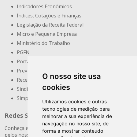
Indicadores Econômicos
Índices, Cotações e Finanças
Legislação da Receita Federal
Micro e Pequena Empresa
Ministério do Trabalho
PGFN
Portal do Empreendedor
Previdência Social
O nosso site usa
Receita Federal
cookies
Sindicatos e Associações
Simples Nacional
Utilizamos cookies e outras
tecnologias de medição para
Redes Sociais
melhorar a sua experiência de
navegação no nosso site, de
Conheça e siga nossos canais. Interaja, fale conosco
forma a mostrar conteúdo
pelos nossos perfis e saiba de todas as novidades.