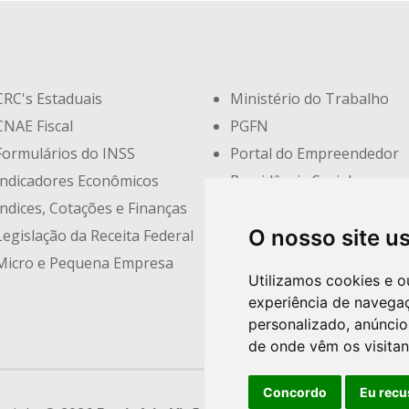
CRC's Estaduais
Ministério do Trabalho
CNAE Fiscal
PGFN
Formulários do INSS
Portal do Empreendedor
Indicadores Econômicos
Previdência Social
Índices, Cotações e Finanças
Receita Federal
O nosso site u
Legislação da Receita Federal
Sindicatos e Associações
Micro e Pequena Empresa
Simples Nacional
Utilizamos cookies e o
experiência de navega
personalizado, anúncios
de onde vêm os visitan
Concordo
Eu recu