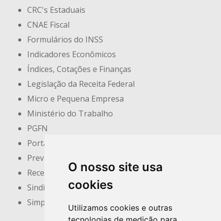
CRC's Estaduais
CNAE Fiscal
Formulários do INSS
Indicadores Econômicos
Índices, Cotações e Finanças
Legislação da Receita Federal
Micro e Pequena Empresa
Ministério do Trabalho
PGFN
Portal do Empreendedor
Previdência Social
O nosso site usa
Receita Federal
cookies
Sindicatos e Associações
Simples Nacional
Utilizamos cookies e outras
tecnologias de medição para