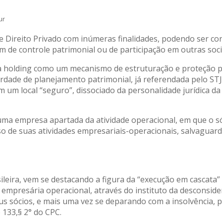
ur
 de Direito Privado com inúmeras finalidades, podendo ser co
im de controle patrimonial ou de participação em outras soc
 a holding como um mecanismo de estruturação e proteção p
berdade de planejamento patrimonial, já referendada pelo ST
 um local “seguro”, dissociado da personalidade jurídica d
uma empresa apartada da atividade operacional, em que o só
o de suas atividades empresariais-operacionais, salvagua
sileira, vem se destacando a figura da “execução em cascata”
empresária operacional, através do instituto da desconsider
us sócios, e mais uma vez se deparando com a insolvência,
 133,§ 2° do CPC.