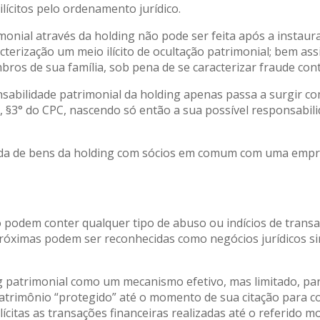
ícitos pelo ordenamento jurídico.
monial através da holding não pode ser feita após a instaur
cterização um meio ilícito de ocultação patrimonial; bem ass
os de sua família, sob pena de se caracterizar fraude cont
sabilidade patrimonial da holding apenas passa a surgir co
2, §3° do CPC, nascendo só então a sua possível responsabil
nda de bens da holding com sócios em comum com uma empre
 podem conter qualquer tipo de abuso ou indícios de transa
próximas podem ser reconhecidas como negócios jurídicos si
 patrimonial como um mecanismo efetivo, mas limitado, par
patrimônio “protegido” até o momento de sua citação para
 lícitas as transações financeiras realizadas até o referi