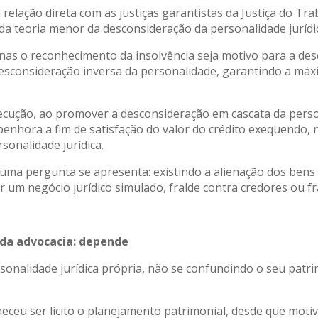
lação direta com as justiças garantistas da Justiça do Tra
 da teoria menor da desconsideração da personalidade jurídi
enas o reconhecimento da insolvência seja motivo para a des
sconsideração inversa da personalidade, garantindo a máxim
ecução, ao promover a desconsideração em cascata da perso
enhora a fim de satisfação do valor do crédito exequendo, n
sonalidade jurídica.
 uma pergunta se apresenta: existindo a alienação dos bens
r um negócio jurídico simulado, fralde contra credores ou f
 da advocacia: depende
rsonalidade jurídica própria, não se confundindo o seu patri
heceu ser lícito o planejamento patrimonial, desde que mot