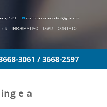
cia, nº 401
visaoorganizacaocontabil@gmail.com
TEIS
INFORMATIVO
LGPD
CONTATO
 3668-3061 / 3668-2597
ing e a