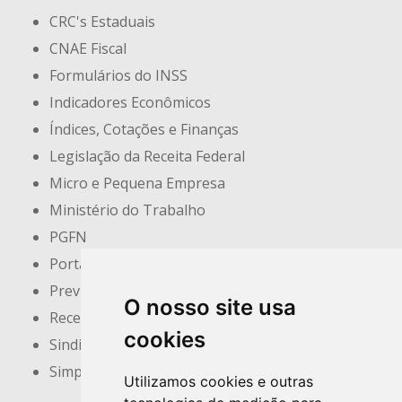
CRC's Estaduais
CNAE Fiscal
Formulários do INSS
Indicadores Econômicos
Índices, Cotações e Finanças
Legislação da Receita Federal
Micro e Pequena Empresa
Ministério do Trabalho
PGFN
Portal do Empreendedor
Previdência Social
O nosso site usa
Receita Federal
cookies
Sindicatos e Associações
Simples Nacional
Utilizamos cookies e outras